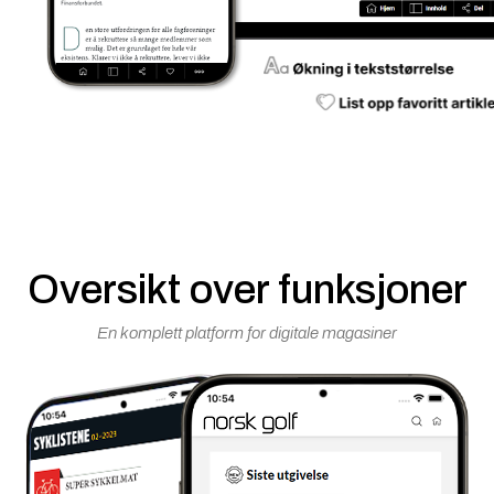
Oversikt over funksjoner
En komplett platform for digitale magasiner