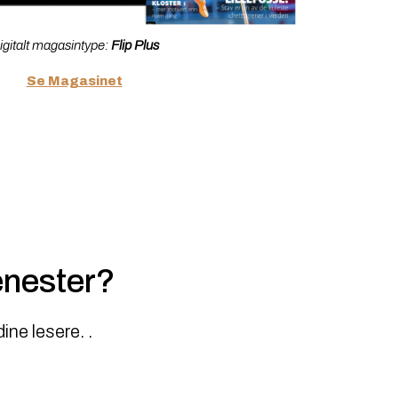
igitalt magasintype:
Flip Plus
Se Magasinet
jenester?
ine lesere. .