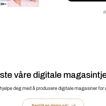
D
este våre digitale magasint
e hjelpe deg med å produsere digitale magasiner for d
Bestill en demo nå!