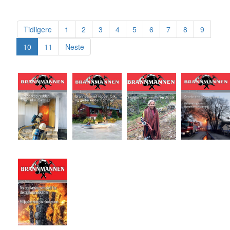
Tidligere
1
2
3
4
5
6
7
8
9
10
11
Neste